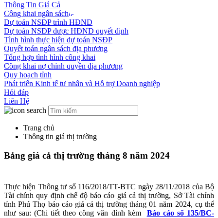
Thông Tin Giá Cả
Công khai ngân sách
Dự toán NSĐP trình HĐND
Dự toán NSĐP được HĐND quyết định
Tình hình thực hiện dự toán NSĐP
Quyết toán ngân sách địa phương
Tổng hợp tình hình công khai
Công khai nợ chính quyền địa phương
Quy hoạch tỉnh
Phát triển Kinh tế tư nhân và Hỗ trợ Doanh nghiệp
Hỏi đáp
Liên Hệ
Trang chủ
Thông tin giá thị trường
Bảng giá cả thị trường tháng 8 năm 2024
Thực hiện Thông tư số 116/2018/TT-BTC ngày 28/11/2018 của Bộ
Tài chính quy định chế độ báo cáo giá cả thị trường, Sở Tài chính
tỉnh Phú Thọ báo cáo giá cả thị trường tháng 01 năm 2024, cụ thể
như sau: (Chi tiết theo công văn đính kèm
Báo cáo số 135/BC-