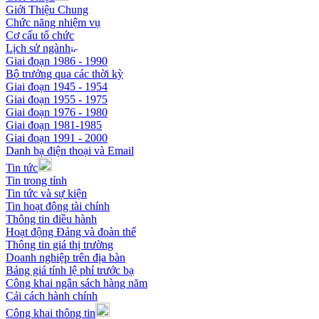
Giới Thiệu Chung
Chức năng nhiệm vụ
Cơ cấu tổ chức
Lịch sử ngành
Giai đoạn 1986 - 1990
Bộ trưởng qua các thời kỳ
Giai đoạn 1945 - 1954
Giai đoạn 1955 - 1975
Giai đoạn 1976 - 1980
Giai đoạn 1981-1985
Giai đoạn 1991 - 2000
Danh bạ điện thoại và Email
Tin tức
Tin trong tỉnh
Tin tức và sự kiện
Tin hoạt động tài chính
Thông tin điều hành
Hoạt động Đảng và đoàn thể
Thông tin giá thị trường
Doanh nghiệp trên địa bàn
Bảng giá tính lệ phí trước bạ
Công khai ngân sách hàng năm
Cải cách hành chính
Công khai thông tin