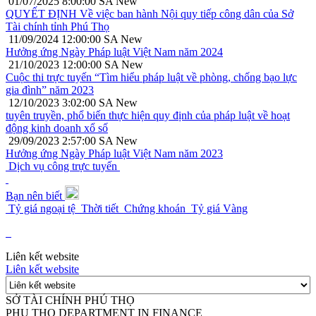
01/07/2025 8:00:00 SA
New
QUYẾT ĐỊNH Về việc ban hành Nội quy tiếp công dân của Sở
Tài chính tỉnh Phú Thọ
11/09/2024 12:00:00 SA
New
Hưởng ứng Ngày Pháp luật Việt Nam năm 2024
21/10/2023 12:00:00 SA
New
Cuộc thi trực tuyến “Tìm hiểu pháp luật về phòng, chống bạo lực
gia đình” năm 2023
12/10/2023 3:02:00 SA
New
tuyên truyền, phổ biến thực hiện quy định của pháp luật về hoạt
động kinh doanh xổ số
29/09/2023 2:57:00 SA
New
Hưởng ứng Ngày Pháp luật Việt Nam năm 2023
Dịch vụ công trực tuyến
Bạn nên biết
Tỷ giá ngoại tệ
Thời tiết
Chứng khoán
Tỷ giá Vàng
Liên kết website
Liên kết website
SỞ TÀI CHÍNH PHÚ THỌ
PHU THO DEPARTMENT IN FINANCE