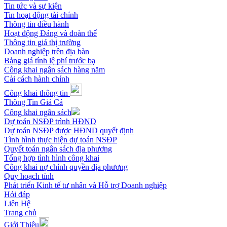
Tin tức và sự kiện
Tin hoạt động tài chính
Thông tin điều hành
Hoạt động Đảng và đoàn thể
Thông tin giá thị trường
Doanh nghiệp trên địa bàn
Bảng giá tính lệ phí trước bạ
Công khai ngân sách hàng năm
Cải cách hành chính
Công khai thông tin
Thông Tin Giá Cả
Công khai ngân sách
Dự toán NSĐP trình HĐND
Dự toán NSĐP được HĐND quyết định
Tình hình thực hiện dự toán NSĐP
Quyết toán ngân sách địa phương
Tổng hợp tình hình công khai
Công khai nợ chính quyền địa phương
Quy hoạch tỉnh
Phát triển Kinh tế tư nhân và Hỗ trợ Doanh nghiệp
Hỏi đáp
Liên Hệ
Trang chủ
Giới Thiệu