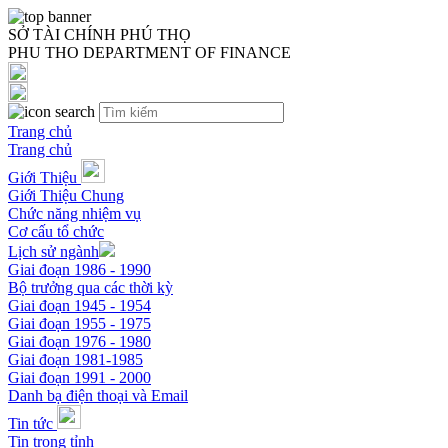
SỞ TÀI CHÍNH PHÚ THỌ
PHU THO DEPARTMENT OF FINANCE
Trang chủ
Trang chủ
Giới Thiệu
Giới Thiệu Chung
Chức năng nhiệm vụ
Cơ cấu tổ chức
Lịch sử ngành
Giai đoạn 1986 - 1990
Bộ trưởng qua các thời kỳ
Giai đoạn 1945 - 1954
Giai đoạn 1955 - 1975
Giai đoạn 1976 - 1980
Giai đoạn 1981-1985
Giai đoạn 1991 - 2000
Danh bạ điện thoại và Email
Tin tức
Tin trong tỉnh