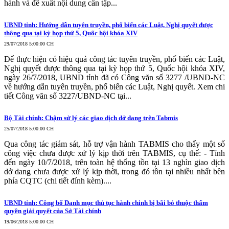
hành và đề xuất nội dung cần tập...
UBND tỉnh: Hướng dẫn tuyên truyền, phổ biến các Luật, Nghị quyết được
thông qua tại kỳ họp thứ 5, Quốc hội khóa XIV
29/07/2018 5:00:00 CH
Để thực hiện có hiệu quả công tác tuyên truyền, phổ biến các Luật,
Nghị quyết được thông qua tại kỳ họp thứ 5, Quốc hội khóa XIV,
ngày 26/7/2018, UBND tỉnh đã có Công văn số 3277 /UBND-NC
về hướng dẫn tuyên truyền, phổ biến các Luật, Nghị quyết. Xem chi
tiết Công văn số 3227/UBND-NC tại...
Bộ Tài chính: Chậm sử lý các giao dịch dở dang trên Tabmis
25/07/2018 5:00:00 CH
Qua công tác giám sát, hỗ trợ vận hành TABMIS cho thấy một số
công việc chưa được xử lý kịp thời trên TABMIS, cụ thể: - Tính
đến ngày 10/7/2018, trên toàn hệ thống tồn tại 13 nghìn giao dịch
dở dang chưa được xử lý kịp thời, trong đó tồn tại nhiều nhất bên
phía CQTC (chi tiết đính kèm)....
UBND tỉnh: Công bố Danh mục thủ tục hành chinh bị bãi bỏ thuộc thẩm
quyền giải quyết của Sở Tài chính
19/06/2018 5:00:00 CH