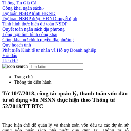
Thông Tin Giá Cả
Công khai ngân sách
Dự toán NSĐP trình HĐND
Dự toán NSĐP được HĐND quyết định
Tình hình thực hiện dự toán NSĐP
Quyết toán ngân sách địa phương
Tổng hợp tình hình công khai
Công khai nợ chính quyền địa phương
Quy hoạch tỉnh
Phát triển Kinh tế tư nhân và Hỗ trợ Doanh nghiệp
Hỏi đáp
Liên Hệ
Trang chủ
Thông tin điều hành
Từ 10/7/2018, công tác quản lý, thanh toán vốn đầu
tư sử dụng vốn NSNN thực hiện theo Thông tư
52/2018/TT-BTC
Thực hiện chế độ quản lý và thanh toán vốn đầu tư các dự án sử
dụng vốn ngân sách nhà nước quy định tại Thông tư số