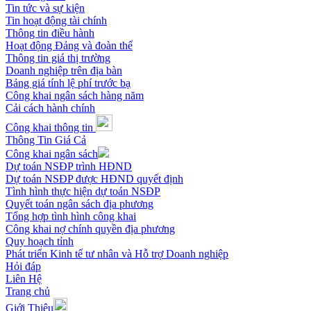
Tin tức và sự kiện
Tin hoạt động tài chính
Thông tin điều hành
Hoạt động Đảng và đoàn thể
Thông tin giá thị trường
Doanh nghiệp trên địa bàn
Bảng giá tính lệ phí trước bạ
Công khai ngân sách hàng năm
Cải cách hành chính
Công khai thông tin
Thông Tin Giá Cả
Công khai ngân sách
Dự toán NSĐP trình HĐND
Dự toán NSĐP được HĐND quyết định
Tình hình thực hiện dự toán NSĐP
Quyết toán ngân sách địa phương
Tổng hợp tình hình công khai
Công khai nợ chính quyền địa phương
Quy hoạch tỉnh
Phát triển Kinh tế tư nhân và Hỗ trợ Doanh nghiệp
Hỏi đáp
Liên Hệ
Trang chủ
Giới Thiệu