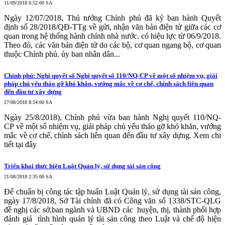
11/09/2018 6:52:00 SA
Ngày 12/07/2018, Thủ tướng Chính phủ đã ký ban hành Quyết
định số 28/2018/QĐ-TTg về gửi, nhận văn bản điện tử giữa các cơ
quan trong hệ thống hành chính nhà nước. có hiệu lực từ 06/9/2018.
Theo đó, các văn bản điện tử do các bộ, cơ quan ngang bộ, cơ quan
thuộc Chính phủ. ủy ban nhân dân...
Chính phủ: Nghị quyết số Nghị quyết số 110/NQ-CP về một số nhiệm vụ, giải
pháp chủ yếu tháo gỡ khó khăn, vướng mắc về cơ chế, chính sách liên quan
đến đầu tư xây dựng
27/08/2018 8:54:00 SA
Ngày 25/8/2018), Chính phủ vừa ban hành Nghị quyết 110/NQ-
CP về một số nhiệm vụ, giải pháp chủ yếu tháo gỡ khó khăn, vướng
mắc về cơ chế, chính sách liên quan đến đầu tư xây dựng. Xem chi
tiết tại đây
Triển khai thưc hiện Luật Quản lý, sử dụng tài sản công
21/08/2018 2:35:00 SA
Để chuẩn bị công tác tập huấn Luật Quản lý, sử dụng tài sản công,
ngày 17/8/2018, Sở Tài chính đã có Công văn số 1338/STC-QLG
đề nghị các sở,ban ngành và UBND các huyện, thị, thành phối hợp
đánh giá tình hình quản lý tài sản công theo Luật và chế độ hiện