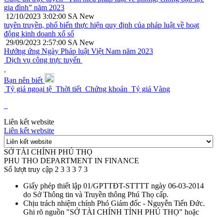
gia đình” năm 2023
12/10/2023 3:02:00 SA
New
tuyên truyền, phổ biến thực hiện quy định của pháp luật về hoạt
động kinh doanh xổ số
29/09/2023 2:57:00 SA
New
Hưởng ứng Ngày Pháp luật Việt Nam năm 2023
Dịch vụ công trực tuyến
Bạn nên biết
Tỷ giá ngoại tệ
Thời tiết
Chứng khoán
Tỷ giá Vàng
Liên kết website
Liên kết website
SỞ TÀI CHÍNH PHÚ THỌ
PHU THO DEPARTMENT IN FINANCE
Số lượt truy cập
2
3
3
3
7
3
Giấy phép thiết lập
01/GPTTĐT-STTTT ngày 06-03-2014
do Sở Thông tin và Truyền thông Phú Thọ cấp.
Chịu trách nhiệm chính
Phó Giám đốc - Nguyễn Tiến Đức.
Ghi rõ nguồn "SỞ TÀI CHÍNH TỈNH PHÚ THỌ" hoặc