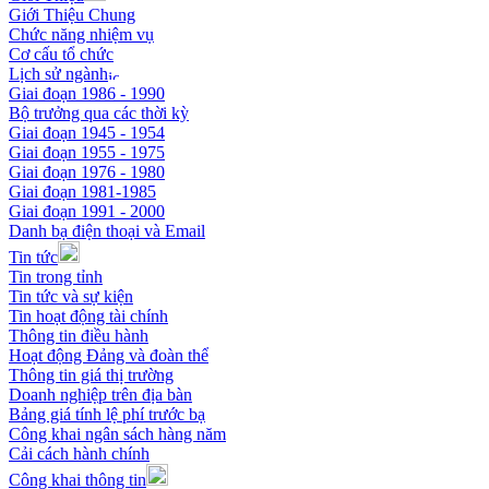
Giới Thiệu Chung
Chức năng nhiệm vụ
Cơ cấu tổ chức
Lịch sử ngành
Giai đoạn 1986 - 1990
Bộ trưởng qua các thời kỳ
Giai đoạn 1945 - 1954
Giai đoạn 1955 - 1975
Giai đoạn 1976 - 1980
Giai đoạn 1981-1985
Giai đoạn 1991 - 2000
Danh bạ điện thoại và Email
Tin tức
Tin trong tỉnh
Tin tức và sự kiện
Tin hoạt động tài chính
Thông tin điều hành
Hoạt động Đảng và đoàn thể
Thông tin giá thị trường
Doanh nghiệp trên địa bàn
Bảng giá tính lệ phí trước bạ
Công khai ngân sách hàng năm
Cải cách hành chính
Công khai thông tin