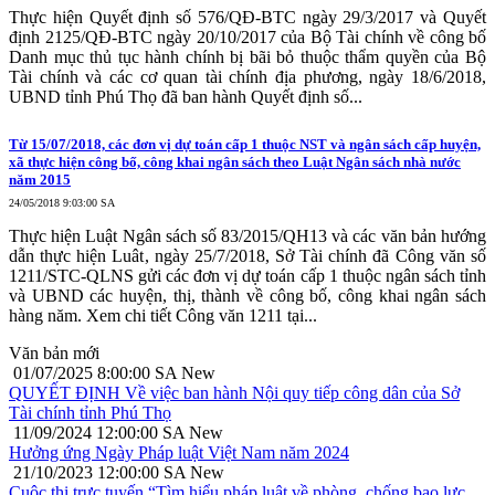
Thực hiện Quyết định số 576/QĐ-BTC ngày 29/3/2017 và Quyết
định 2125/QĐ-BTC ngày 20/10/2017 của Bộ Tài chính về công bố
Danh mục thủ tục hành chính bị bãi bỏ thuộc thẩm quyền của Bộ
Tài chính và các cơ quan tài chính địa phương, ngày 18/6/2018,
UBND tỉnh Phú Thọ đã ban hành Quyết định số...
Từ 15/07/2018, các đơn vị dự toán cấp 1 thuộc NST và ngân sách cấp huyện,
xã thực hiện công bố, công khai ngân sách theo Luật Ngân sách nhà nước
năm 2015
24/05/2018 9:03:00 SA
Thực hiện Luật Ngân sách số 83/2015/QH13 và các văn bản hướng
dẫn thực hiện Luât, ngày 25/7/2018, Sở Tài chính đã Công văn số
1211/STC-QLNS gửi các đơn vị dự toán cấp 1 thuộc ngân sách tỉnh
và UBND các huyện, thị, thành về công bố, công khai ngân sách
hàng năm. Xem chi tiết Công văn 1211 tại...
Văn bản mới
01/07/2025 8:00:00 SA
New
QUYẾT ĐỊNH Về việc ban hành Nội quy tiếp công dân của Sở
Tài chính tỉnh Phú Thọ
11/09/2024 12:00:00 SA
New
Hưởng ứng Ngày Pháp luật Việt Nam năm 2024
21/10/2023 12:00:00 SA
New
Cuộc thi trực tuyến “Tìm hiểu pháp luật về phòng, chống bạo lực