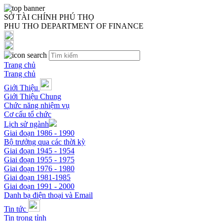
SỞ TÀI CHÍNH PHÚ THỌ
PHU THO DEPARTMENT OF FINANCE
Trang chủ
Trang chủ
Giới Thiệu
Giới Thiệu Chung
Chức năng nhiệm vụ
Cơ cấu tổ chức
Lịch sử ngành
Giai đoạn 1986 - 1990
Bộ trưởng qua các thời kỳ
Giai đoạn 1945 - 1954
Giai đoạn 1955 - 1975
Giai đoạn 1976 - 1980
Giai đoạn 1981-1985
Giai đoạn 1991 - 2000
Danh bạ điện thoại và Email
Tin tức
Tin trong tỉnh