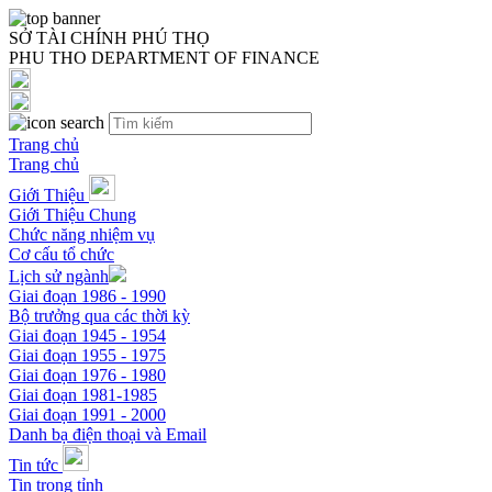
SỞ TÀI CHÍNH PHÚ THỌ
PHU THO DEPARTMENT OF FINANCE
Trang chủ
Trang chủ
Giới Thiệu
Giới Thiệu Chung
Chức năng nhiệm vụ
Cơ cấu tổ chức
Lịch sử ngành
Giai đoạn 1986 - 1990
Bộ trưởng qua các thời kỳ
Giai đoạn 1945 - 1954
Giai đoạn 1955 - 1975
Giai đoạn 1976 - 1980
Giai đoạn 1981-1985
Giai đoạn 1991 - 2000
Danh bạ điện thoại và Email
Tin tức
Tin trong tỉnh