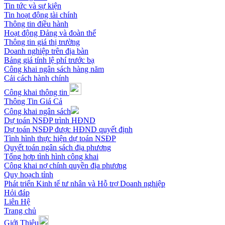
Tin tức và sự kiện
Tin hoạt động tài chính
Thông tin điều hành
Hoạt động Đảng và đoàn thể
Thông tin giá thị trường
Doanh nghiệp trên địa bàn
Bảng giá tính lệ phí trước bạ
Công khai ngân sách hàng năm
Cải cách hành chính
Công khai thông tin
Thông Tin Giá Cả
Công khai ngân sách
Dự toán NSĐP trình HĐND
Dự toán NSĐP được HĐND quyết định
Tình hình thực hiện dự toán NSĐP
Quyết toán ngân sách địa phương
Tổng hợp tình hình công khai
Công khai nợ chính quyền địa phương
Quy hoạch tỉnh
Phát triển Kinh tế tư nhân và Hỗ trợ Doanh nghiệp
Hỏi đáp
Liên Hệ
Trang chủ
Giới Thiệu