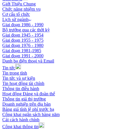
Giới Thiệu Chung
Chức năng nhiệm vụ
Cơ cấu tổ chức
Lịch sử ngành
Giai đoạn 1986 - 1990
Bộ trưởng qua các thời kỳ
Giai đoạn 1945 - 1954
Giai đoạn 1955 - 1975
Giai đoạn 1976 - 1980
Giai đoạn 1981-1985
Giai đoạn 1991 - 2000
Danh bạ điện thoại và Email
Tin tức
Tin trong tỉnh
Tin tức và sự kiện
Tin hoạt động tài chính
Thông tin điều hành
Hoạt động Đảng và đoàn thể
Thông tin giá thị trường
Doanh nghiệp trên địa bàn
Bảng giá tính lệ phí trước bạ
Công khai ngân sách hàng năm
Cải cách hành chính
Công khai thông tin