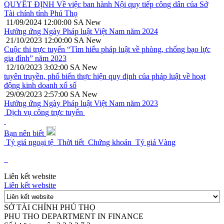
QUYẾT ĐỊNH Về việc ban hành Nội quy tiếp công dân của Sở
Tài chính tỉnh Phú Thọ
11/09/2024 12:00:00 SA
New
Hưởng ứng Ngày Pháp luật Việt Nam năm 2024
21/10/2023 12:00:00 SA
New
Cuộc thi trực tuyến “Tìm hiểu pháp luật về phòng, chống bạo lực
gia đình” năm 2023
12/10/2023 3:02:00 SA
New
tuyên truyền, phổ biến thực hiện quy định của pháp luật về hoạt
động kinh doanh xổ số
29/09/2023 2:57:00 SA
New
Hưởng ứng Ngày Pháp luật Việt Nam năm 2023
Dịch vụ công trực tuyến
Bạn nên biết
Tỷ giá ngoại tệ
Thời tiết
Chứng khoán
Tỷ giá Vàng
Liên kết website
Liên kết website
SỞ TÀI CHÍNH PHÚ THỌ
PHU THO DEPARTMENT IN FINANCE