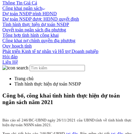
Thông Tin Giá Cả
Công khai ngân sách
Dự toán NSĐP trình HĐND
Dự toán NSĐP được HĐND quyết định
Tình hình thực hiện dự toán NSĐP
Quyết toán ngân sách địa phương
Tổng hợp tình hình công khai
Công khai nợ chính quyền địa phương
Quy hoạch tỉnh
Phát triển Kinh tế tư nhân và Hỗ trợ Doanh nghiệp
Hỏi đáp
Liên Hệ
Trang chủ
Tình hình thực hiện dự toán NSĐP
Công bố, công khai tình hình thực hiện dự toán
ngân sách năm 2021
Báo cáo số 246/BC-UBND ngày
26/11/2021
của UBND tỉnh về tình hình thực
hiện dự toán NSNN năm 2021.
Xem chi tiết báo cáo 246/BC-UBND
tại đây
. Bản mềm chi tiết
tại đây
, phụ