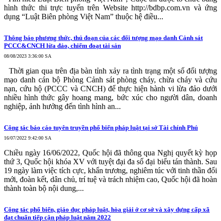
hình thức thi trực tuyến trên Website http://bdbp.com.vn và ứng
dụng “Luật Biên phòng Việt Nam” thuộc hệ điều...
Thông báo phương thức, thủ đoạn của các đối tượng mạo danh Cảnh sát
PCCC&CNCH lừa đảo, chiếm đoạt tài sản
08/08/2023 3:36:00 SA
Thời gian qua trên địa bàn tỉnh xảy ra tình trạng một số đối tượng
mạo danh cán bộ Phòng Cảnh sát phòng cháy, chừa cháy và cứu
nạn, cứu hộ (PCCC và CNCH) để thực hiện hành vi lừa đảo dưới
nhiều hình thức gây hoang mang, bức xúc cho người dân, doanh
nghiệp, ảnh hưởng đến tình hình an...
Công tác báo cáo tuyên truyền phổ biến pháp luật tại sở Tài chính Phú
16/07/2022 9:42:00 SA
Chiều ngày 16/06/2022, Quốc hội đã thông qua Nghị quyết kỳ họp
thứ 3, Quốc hội khóa XV với tuyệt đại đa số đại biểu tán thành. Sau
19 ngày làm việc tích cực, khẩn trương, nghiêm túc với tinh thần đổi
mới, đoàn kết, dân chủ, trí tuệ và trách nhiệm cao, Quốc hội đã hoàn
thành toàn bộ nội dung,...
Công tác phổ biến, giáo dục pháp luật, hòa giải ở cơ sở và xây dựng cấp xã
đạt chuẩn tiếp cận pháp luật năm 2022