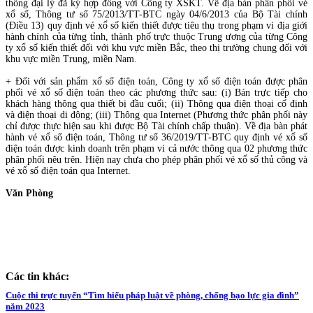
thống đại lý đã ký hợp đồng với Công ty XSKT. Về địa bàn phân phối vé
xổ số, Thông tư số 75/2013/TT-BTC ngày 04/6/2013 của Bộ Tài chính
(Điều 13) quy định vé xổ số kiến thiết được tiêu thụ trong phạm vi địa giới
hành chính của từng tỉnh, thành phố trực thuộc Trung ương của từng Công
ty xổ số kiến thiết đối với khu vực miền Bắc, theo thị trường chung đối với
khu vực miền Trung, miền Nam.
+ Đối với sản phẩm xổ số điện toán, Công ty xổ số điện toán được phân
phối vé xổ số điện toán theo các phương thức sau: (i) Bán trực tiếp cho
khách hàng thông qua thiết bị đầu cuối; (ii) Thông qua điện thoại cố định
và điện thoại di động; (iii) Thông qua Internet (Phương thức phân phối này
chỉ được thực hiện sau khi được Bộ Tài chính chấp thuận). Về địa bàn phát
hành vé xổ số điện toán, Thông tư số 36/2019/TT-BTC quy định vé xổ số
điện toán được kinh doanh trên phạm vi cả nước thông qua 02 phương thức
phân phối nêu trên. Hiện nay chưa cho phép phân phối vé xổ số thủ công và
vé xổ số điện toán qua Internet.
Văn Phòng
Các tin khác:
Cuộc thi trực tuyến “Tìm hiểu pháp luật về phòng, chống bạo lực gia đình”
năm 2023