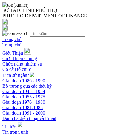
SỞ TÀI CHÍNH PHÚ THỌ
PHU THO DEPARTMENT OF FINANCE
Trang chủ
Trang chủ
Giới Thiệu
Giới Thiệu Chung
Chức năng nhiệm vụ
Cơ cấu tổ chức
Lịch sử ngành
Giai đoạn 1986 - 1990
Bộ trưởng qua các thời kỳ
Giai đoạn 1945 - 1954
Giai đoạn 1955 - 1975
Giai đoạn 1976 - 1980
Giai đoạn 1981-1985
Giai đoạn 1991 - 2000
Danh bạ điện thoại và Email
Tin tức
Tin trong tỉnh