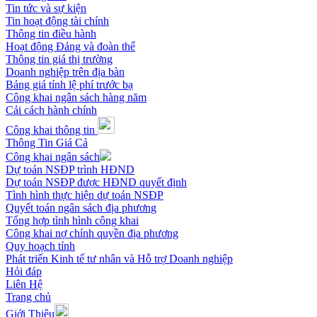
Tin tức và sự kiện
Tin hoạt động tài chính
Thông tin điều hành
Hoạt động Đảng và đoàn thể
Thông tin giá thị trường
Doanh nghiệp trên địa bàn
Bảng giá tính lệ phí trước bạ
Công khai ngân sách hàng năm
Cải cách hành chính
Công khai thông tin
Thông Tin Giá Cả
Công khai ngân sách
Dự toán NSĐP trình HĐND
Dự toán NSĐP được HĐND quyết định
Tình hình thực hiện dự toán NSĐP
Quyết toán ngân sách địa phương
Tổng hợp tình hình công khai
Công khai nợ chính quyền địa phương
Quy hoạch tỉnh
Phát triển Kinh tế tư nhân và Hỗ trợ Doanh nghiệp
Hỏi đáp
Liên Hệ
Trang chủ
Giới Thiệu