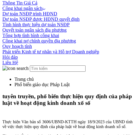
Thông Tin Giá Cả
Công khai ngân sách
Dự toán NSĐP trình HĐND
Dự toán NSĐP được HĐND quyết định
Tình hình thực hiện dự toán NSĐP
Quyết toán ngân sách địa phương
Tổng hợp tình hình công khai
Công khai nợ chính quyền địa phương
Quy hoạch tỉnh
Phát triển Kinh tế tư nhân và Hỗ trợ Doanh nghiệp
Hỏi đáp
Liên Hệ
Trang chủ
Phổ biến giáo dục Pháp Luật
tuyên truyền, phổ biến thực hiện quy định của pháp
luật về hoạt động kinh doanh xổ số
Thực hiện Văn bản số 3606/UBND-KTTH ngày 18/9/2023 của UBND tỉnh
về việc thực hiện quy định của pháp luật về hoạt động kinh doanh xổ số.