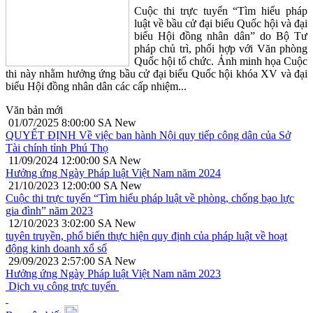
Cuộc thi trực tuyến “Tìm hiểu pháp
luật về bầu cử đại biểu Quốc hội và đại
biểu Hội đồng nhân dân” do Bộ Tư
pháp chủ trì, phối hợp với Văn phòng
Quốc hội tổ chức. Ảnh minh họa Cuộc
thi này nhằm hưởng ứng bầu cử đại biểu Quốc hội khóa XV và đại
biểu Hội đồng nhân dân các cấp nhiệm...
Văn bản mới
01/07/2025 8:00:00 SA
New
QUYẾT ĐỊNH Về việc ban hành Nội quy tiếp công dân của Sở
Tài chính tỉnh Phú Thọ
11/09/2024 12:00:00 SA
New
Hưởng ứng Ngày Pháp luật Việt Nam năm 2024
21/10/2023 12:00:00 SA
New
Cuộc thi trực tuyến “Tìm hiểu pháp luật về phòng, chống bạo lực
gia đình” năm 2023
12/10/2023 3:02:00 SA
New
tuyên truyền, phổ biến thực hiện quy định của pháp luật về hoạt
động kinh doanh xổ số
29/09/2023 2:57:00 SA
New
Hưởng ứng Ngày Pháp luật Việt Nam năm 2023
Dịch vụ công trực tuyến