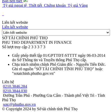
Bạn nên biết
Tỷ giá ngoại tệ
Thời tiết
Chứng khoán
Tỷ giá Vàng
Liên kết website
Liên kết website
SỞ TÀI CHÍNH PHÚ THỌ
PHU THO DEPARTMENT IN FINANCE
Số lượt truy cập
2
3
3
3
7
3
Giấy phép thiết lập
01/GPTTĐT-STTTT ngày 06-03-2014
do Sở Thông tin và Truyền thông Phú Thọ cấp.
Chịu trách nhiệm chính
Phó Giám đốc - Nguyễn Tiến Đức.
Ghi rõ nguồn "SỞ TÀI CHÍNH TỈNH PHÚ THỌ" hoặc
"sotaichinh.phutho.gov.vn"
Liên hệ
0210.3846.284
0210.3844.030
Đường Trần Phú - Phường Gia Cẩm - Thành phố Việt Trì - Tỉnh
Phú Thọ
sotc@phutho.gov.vn
© Copyright 2024 by Sở tài chính tỉnh Phú Thọ