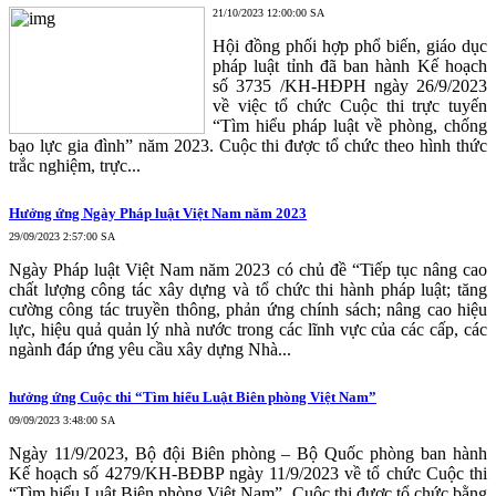
21/10/2023 12:00:00 SA
Hội đồng phối hợp phổ biến, giáo dục
pháp luật tỉnh đã ban hành Kế hoạch
số 3735 /KH-HĐPH ngày 26/9/2023
về việc tổ chức Cuộc thi trực tuyến
“Tìm hiểu pháp luật về phòng, chống
bạo lực gia đình” năm 2023. Cuộc thi được tổ chức theo hình thức
trắc nghiệm, trực...
Hưởng ứng Ngày Pháp luật Việt Nam năm 2023
29/09/2023 2:57:00 SA
Ngày Pháp luật Việt Nam năm 2023 có chủ đề “Tiếp tục nâng cao
chất lượng công tác xây dựng và tổ chức thi hành pháp luật; tăng
cường công tác truyền thông, phản ứng chính sách; nâng cao hiệu
lực, hiệu quả quản lý nhà nước trong các lĩnh vực của các cấp, các
ngành đáp ứng yêu cầu xây dựng Nhà...
hưởng ứng Cuộc thi “Tìm hiểu Luật Biên phòng Việt Nam”
09/09/2023 3:48:00 SA
Ngày 11/9/2023, Bộ đội Biên phòng – Bộ Quốc phòng ban hành
Kế hoạch số 4279/KH-BĐBP ngày 11/9/2023 về tổ chức Cuộc thi
“Tìm hiểu Luật Biên phòng Việt Nam”, Cuộc thi được tổ chức bằng