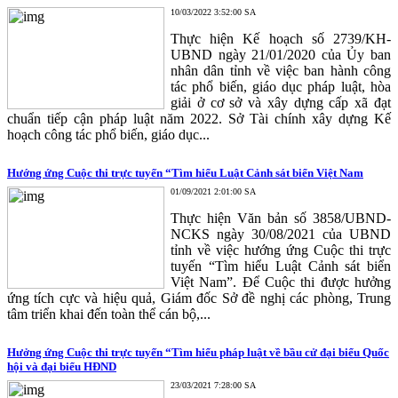
10/03/2022 3:52:00 SA
Thực hiện Kế hoạch số 2739/KH-
UBND ngày 21/01/2020 của Ủy ban
nhân dân tỉnh về việc ban hành công
tác phổ biến, giáo dục pháp luật, hòa
giải ở cơ sở và xây dựng cấp xã đạt
chuẩn tiếp cận pháp luật năm 2022. Sở Tài chính xây dựng Kế
hoạch công tác phổ biến, giáo dục...
Hướng ứng Cuộc thi trực tuyến “Tìm hiểu Luật Cảnh sát biển Việt Nam
01/09/2021 2:01:00 SA
Thực hiện Văn bản số 3858/UBND-
NCKS ngày 30/08/2021 của UBND
tỉnh về việc hướng ứng Cuộc thi trực
tuyến “Tìm hiểu Luật Cảnh sát biển
Việt Nam”. Để Cuộc thi được hưởng
ứng tích cực và hiệu quả, Giám đốc Sở đề nghị các phòng, Trung
tâm triển khai đến toàn thể cán bộ,...
Hưởng ứng Cuộc thi trực tuyến “Tìm hiểu pháp luật về bầu cử đại biểu Quốc
hội và đại biểu HĐND
23/03/2021 7:28:00 SA