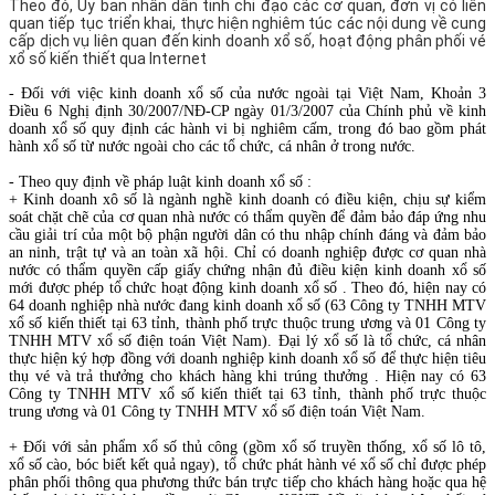
Theo đó, Ủy ban nhân dân tỉnh chỉ đạo các cơ quan, đơn vị có liên
quan tiếp tục triển khai, thực hiện nghiêm túc các nội dung về cung
cấp dịch vụ liên quan đến kinh doanh xổ số, hoạt động phân phối vé
xổ số kiến thiết qua Internet
- Đối với việc kinh doanh xổ số của nước ngoài tại Việt Nam, Khoản 3
Điều 6 Nghị định 30/2007/NĐ-CP ngày 01/3/2007 của Chính phủ về kinh
doanh xổ số quy định các hành vi bị nghiêm cấm, trong đó bao gồm phát
hành xổ số từ nước ngoài cho các tổ chức, cá nhân ở trong nước.
- Theo quy định về pháp luật kinh doanh xổ số :
+ Kinh doanh xô số là ngành nghề kinh doanh có điều kiện, chịu sự kiểm
soát chặt chẽ của cơ quan nhà nước có thẩm quyền để đảm bảo đáp ứng nhu
cầu giải trí của một bộ phận người dân có thu nhập chính đáng và đảm bảo
an ninh, trật tự và an toàn xã hội. Chỉ có doanh nghiệp được cơ quan nhà
nước có thẩm quyền cấp giấy chứng nhận đủ điều kiện kinh doanh xổ số
mới được phép tổ chức hoạt động kinh doanh xổ số . Theo đó, hiện nay có
64 doanh nghiệp nhà nước đang kinh doanh xổ số (63 Công ty TNHH MTV
xổ số kiến thiết tại 63 tỉnh, thành phố trực thuộc trung ương và 01 Công ty
TNHH MTV xổ số điện toán Việt Nam). Đại lý xổ số là tổ chức, cá nhân
thực hiện ký hợp đồng với doanh nghiệp kinh doanh xổ số để thực hiện tiêu
thụ vé và trả thưởng cho khách hàng khi trúng thưởng . Hiện nay có 63
Công ty TNHH MTV xổ số kiến thiết tại 63 tỉnh, thành phố trực thuộc
trung ương và 01 Công ty TNHH MTV xổ số điện toán Việt Nam.
+ Đối với sản phẩm xổ số thủ công (gồm xổ số truyền thống, xổ số lô tô,
xổ số cào, bóc biết kết quả ngay), tổ chức phát hành vé xổ số chỉ được phép
phân phối thông qua phương thức bán trực tiếp cho khách hàng hoặc qua hệ