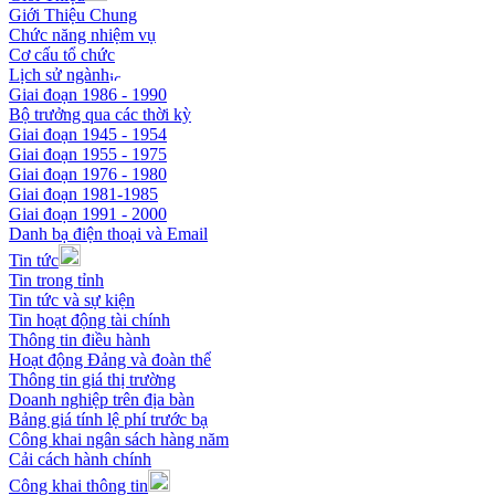
Giới Thiệu Chung
Chức năng nhiệm vụ
Cơ cấu tổ chức
Lịch sử ngành
Giai đoạn 1986 - 1990
Bộ trưởng qua các thời kỳ
Giai đoạn 1945 - 1954
Giai đoạn 1955 - 1975
Giai đoạn 1976 - 1980
Giai đoạn 1981-1985
Giai đoạn 1991 - 2000
Danh bạ điện thoại và Email
Tin tức
Tin trong tỉnh
Tin tức và sự kiện
Tin hoạt động tài chính
Thông tin điều hành
Hoạt động Đảng và đoàn thể
Thông tin giá thị trường
Doanh nghiệp trên địa bàn
Bảng giá tính lệ phí trước bạ
Công khai ngân sách hàng năm
Cải cách hành chính
Công khai thông tin