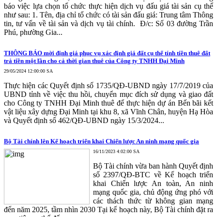
báo việc lựa chọn tổ chức thực hiện dịch vụ đấu giá tài sản cụ thể
như sau: 1. Tên, địa chỉ tổ chức có tài sản đấu giá: Trung tâm Thông
tin, tư vấn về tài sản và dịch vụ tài chính. Đ/c: Số 03 đường Trần
Phú, phường Gia...
THÔNG BÁO mời định giá phục vụ xác định giá đất cụ thể tính tiền thuê đất
trả tiền một lần cho cả thời gian thuê của Công ty TNHH Đại Minh
29/05/2024 12:00:00 SA
Thực hiện các Quyết định số 1735/QĐ-UBND ngày 17/7/2019 của
UBND tỉnh về việc thu hồi, chuyển mục đích sử dụng và giao đất
cho Công ty TNHH Đại Minh thuê để thực hiện dự án Bến bãi kết
vật liệu xây dựng Đại Minh tại khu 8, xã Vĩnh Chân, huyện Hạ Hòa
và Quyết định số 462/QĐ-UBND ngày 15/3/2024...
Bộ Tài chính lên Kế hoạch triển khai Chiến lược An ninh mạng quốc gia
16/11/2023 4:02:00 SA
Bộ Tài chính vừa ban hành Quyết định
số 2397/QĐ-BTC về Kế hoạch triển
khai Chiến lược An toàn, An ninh
mạng quốc gia, chủ động ứng phó với
các thách thức từ không gian mạng
đến năm 2025, tầm nhìn 2030 Tại kế hoạch này, Bộ Tài chính đặt ra