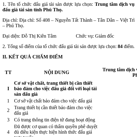
1. Tên tổ chức đấu giá tài sản được lựa chọn:
Trung tâm dịch vụ
đấu giá tài sản tỉnh Phú Thọ.
Địa chỉ: Địa chỉ: Số 408 – Nguyễn Tất Thành – Tân Dân – Việt Trì
– Phú Thọ.
Đại diện: Đỗ Thị Kiên Tâm Chức vụ: Giám đốc
2. Tổng số điểm của tổ chức đấu giá tài sản được lựa chọn:
84
điểm.
II. KẾT QUẢ CHẤM ĐIỂM
Trung tâm dịch v
TT
NỘI DUNG
P
Cơ sở vật chất, trang thiết bị cần thiết
I
bảo đảm cho việc đấu giá đối với loại tài
sản đấu giá
1
Cơ sở vật chất bảo đảm cho việc đấu giá
Trang thiết bị cần thiết bảo đảm cho việc
2
đấu giá
3
Có trang thông tin điện tử đang hoạt động
Đã được cơ quan có thẩm quyền phê duyệt
4
đủ điều kiện thực hiện hình thức đấu giá