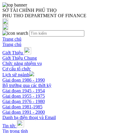
SỞ TÀI CHÍNH PHÚ THỌ
PHU THO DEPARTMENT OF FINANCE
Trang chủ
Trang chủ
Giới Thiệu
Giới Thiệu Chung
Chức năng nhiệm vụ
Cơ cấu tổ chức
Lịch sử ngành
Giai đoạn 1986 - 1990
Bộ trưởng qua các thời kỳ
Giai đoạn 1945 - 1954
Giai đoạn 1955 - 1975
Giai đoạn 1976 - 1980
Giai đoạn 1981-1985
Giai đoạn 1991 - 2000
Danh bạ điện thoại và Email
Tin tức
Tin trong tỉnh