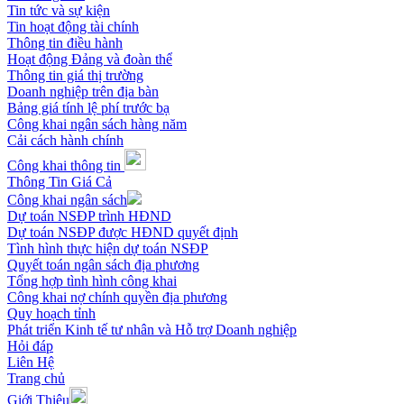
Tin tức và sự kiện
Tin hoạt động tài chính
Thông tin điều hành
Hoạt động Đảng và đoàn thể
Thông tin giá thị trường
Doanh nghiệp trên địa bàn
Bảng giá tính lệ phí trước bạ
Công khai ngân sách hàng năm
Cải cách hành chính
Công khai thông tin
Thông Tin Giá Cả
Công khai ngân sách
Dự toán NSĐP trình HĐND
Dự toán NSĐP được HĐND quyết định
Tình hình thực hiện dự toán NSĐP
Quyết toán ngân sách địa phương
Tổng hợp tình hình công khai
Công khai nợ chính quyền địa phương
Quy hoạch tỉnh
Phát triển Kinh tế tư nhân và Hỗ trợ Doanh nghiệp
Hỏi đáp
Liên Hệ
Trang chủ
Giới Thiệu