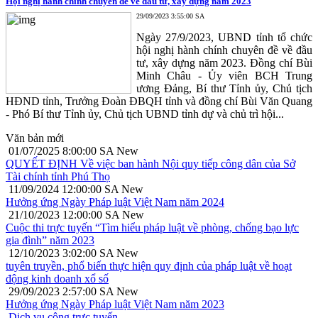
Hội nghị hành chính chuyên đề về đầu tư, xây dựng năm 2023
29/09/2023 3:55:00 SA
Ngày 27/9/2023, UBND tỉnh tổ chức
hội nghị hành chính chuyên đề về đầu
tư, xây dựng năm 2023. Đồng chí Bùi
Minh Châu - Ủy viên BCH Trung
ương Đảng, Bí thư Tỉnh ủy, Chủ tịch
HĐND tỉnh, Trưởng Đoàn ĐBQH tỉnh và đồng chí Bùi Văn Quang
- Phó Bí thư Tỉnh ủy, Chủ tịch UBND tỉnh dự và chủ trì hội...
Văn bản mới
01/07/2025 8:00:00 SA
New
QUYẾT ĐỊNH Về việc ban hành Nội quy tiếp công dân của Sở
Tài chính tỉnh Phú Thọ
11/09/2024 12:00:00 SA
New
Hưởng ứng Ngày Pháp luật Việt Nam năm 2024
21/10/2023 12:00:00 SA
New
Cuộc thi trực tuyến “Tìm hiểu pháp luật về phòng, chống bạo lực
gia đình” năm 2023
12/10/2023 3:02:00 SA
New
tuyên truyền, phổ biến thực hiện quy định của pháp luật về hoạt
động kinh doanh xổ số
29/09/2023 2:57:00 SA
New
Hưởng ứng Ngày Pháp luật Việt Nam năm 2023
Dịch vụ công trực tuyến