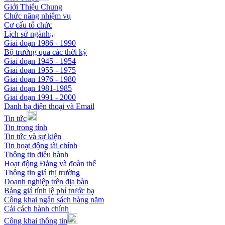
Giới Thiệu Chung
Chức năng nhiệm vụ
Cơ cấu tổ chức
Lịch sử ngành
Giai đoạn 1986 - 1990
Bộ trưởng qua các thời kỳ
Giai đoạn 1945 - 1954
Giai đoạn 1955 - 1975
Giai đoạn 1976 - 1980
Giai đoạn 1981-1985
Giai đoạn 1991 - 2000
Danh bạ điện thoại và Email
Tin tức
Tin trong tỉnh
Tin tức và sự kiện
Tin hoạt động tài chính
Thông tin điều hành
Hoạt động Đảng và đoàn thể
Thông tin giá thị trường
Doanh nghiệp trên địa bàn
Bảng giá tính lệ phí trước bạ
Công khai ngân sách hàng năm
Cải cách hành chính
Công khai thông tin