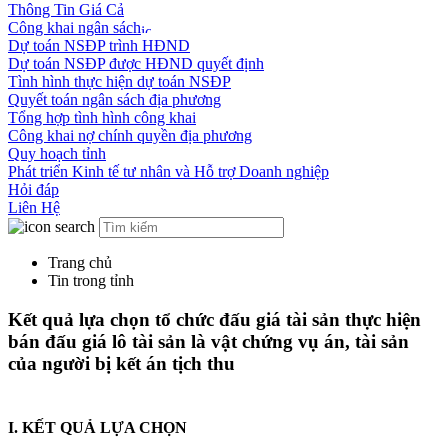
Thông Tin Giá Cả
Công khai ngân sách
Dự toán NSĐP trình HĐND
Dự toán NSĐP được HĐND quyết định
Tình hình thực hiện dự toán NSĐP
Quyết toán ngân sách địa phương
Tổng hợp tình hình công khai
Công khai nợ chính quyền địa phương
Quy hoạch tỉnh
Phát triển Kinh tế tư nhân và Hỗ trợ Doanh nghiệp
Hỏi đáp
Liên Hệ
Trang chủ
Tin trong tỉnh
Kết quả lựa chọn tổ chức đấu giá tài sản thực hiện
bán đấu giá lô tài sản là vật chứng vụ án, tài sản
của người bị kết án tịch thu
I. KẾT QUẢ LỰA CHỌN