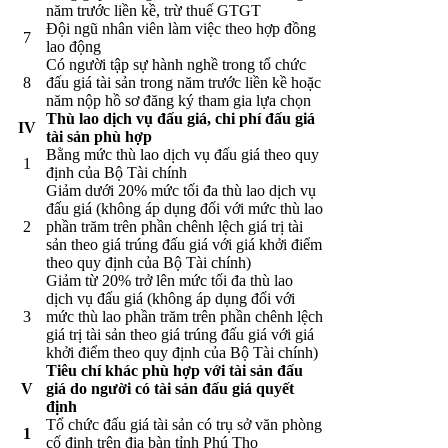
năm trước liền kề, trừ thuế GTGT
Đội ngũ nhân viên làm việc theo hợp đồng
7
lao động
Có người tập sự hành nghề trong tổ chức
8
đấu giá tài sản trong năm trước liền kề hoặc
năm nộp hồ sơ đăng ký tham gia lựa chọn
Thù lao dịch vụ đấu giá, chi phí đấu giá
IV
tài sản phù hợp
Bằng mức thù lao dịch vụ đấu giá theo quy
1
định của Bộ Tài chính
Giảm dưới 20% mức tối đa thù lao dịch vụ
đấu giá (không áp dụng đối với mức thù lao
2
phần trăm trên phần chênh lệch giá trị tài
sản theo giá trúng đấu giá với giá khởi điểm
theo quy định của Bộ Tài chính)
Giảm từ 20% trở lên mức tối đa thù lao
dịch vụ đấu giá (không áp dụng đối với
3
mức thù lao phần trăm trên phần chênh lệch
giá trị tài sản theo giá trúng đấu giá với giá
khởi điểm theo quy định của Bộ Tài chính)
Tiêu chí khác phù hợp với tài sản đấu
V
giá do người có tài sản đấu giá quyết
định
Tổ chức đấu giá tài sản có trụ sở văn phòng
1
cố định trên địa bàn tỉnh Phú Thọ