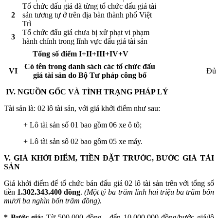
Tổ chức đấu giá đã từng tổ chức đấu giá tài
2
sản tương tự ở trên địa bàn thành phố Việt
Trì
Tổ chức đấu giá chưa bị xử phạt vi phạm
3
hành chính trong lĩnh vực đấu giá tài sản
Tổng số điểm I+II+III+IV+V
Có tên trong danh sách các tổ chức đấu
VI
Đủ 
giá tài sản do Bộ Tư pháp công bố
IV. NGUỒN GỐC VÀ TÌNH TRẠNG PHÁP LÝ
Tài sản là: 02 lô tài sản, với giá khởi điểm như sau:
+ Lô tài sản số 01 bao gồm 06 xe ô tô;
+ Lô tài sản số 02 bao gồm 05 xe máy.
V
.
GIÁ KHỞI ĐIỂM, TIỀN ĐẶT TRƯỚC, BƯỚC GIÁ TÀI
SẢN
Giá khởi điểm để tổ chức bán đấu giá 02 lô tài sản trên với tổng số
tiền
1.302.343.400 đồng
.
(
Một tỷ ba trăm linh hai triệu ba trăm bốn
mươi ba nghìn bốn trăm đồng
).
*
Bước giá:
Từ 500.000 đồng - đến 10.000.000 đồng/bước giá/lô