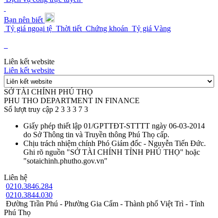
Bạn nên biết
Tỷ giá ngoại tệ
Thời tiết
Chứng khoán
Tỷ giá Vàng
Liên kết website
Liên kết website
SỞ TÀI CHÍNH PHÚ THỌ
PHU THO DEPARTMENT IN FINANCE
Số lượt truy cập
2
3
3
3
7
3
Giấy phép thiết lập
01/GPTTĐT-STTTT ngày 06-03-2014
do Sở Thông tin và Truyền thông Phú Thọ cấp.
Chịu trách nhiệm chính
Phó Giám đốc - Nguyễn Tiến Đức.
Ghi rõ nguồn "SỞ TÀI CHÍNH TỈNH PHÚ THỌ" hoặc
"sotaichinh.phutho.gov.vn"
Liên hệ
0210.3846.284
0210.3844.030
Đường Trần Phú - Phường Gia Cẩm - Thành phố Việt Trì - Tỉnh
Phú Thọ