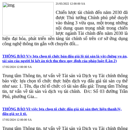
21/05/2022 12:00:00 SA
Chiến lược tài chính đến năm 2030 đã
được Thủ tướng Chính phủ phê duyệt
vào tháng 3 vừa qua, một trong những
nội dung quan trọng nhất trong chiến
lược ngành Tài chính đến năm 2030 là
hiện đại hóa, phát triển nền tảng tài chính số trên cơ sở ứng dụng
công nghệ thông tin gắn với chuyển đổi...
THÔNG BÁO V/v lựa chọn tổ chức bán đấu giá lô tài sản là vật chứng vụ án,
tài sản của người bị kết án tịch thu theo quy định của pháp luật (Lần 2)
17/05/2024 12:00:00 SA
Trung tâm Thông tin, tư vấn về Tài sản và Dịch vụ Tài chính thông
báo việc lựa chọn tổ chức thực hiện dịch vụ đấu giá tài sản cụ thể
như sau: 1. Tên, địa chỉ tổ chức có tài sản đấu giá: Trung tâm Thông
tin, tư vấn về tài sản và dịch vụ tài chính. Đ/c: Số 03 đường Trần
Phú, phường Gia...
THÔNG BÁO Về việc lựa chọn tổ chức đấu giá tài sản thực hiện thanh lý,
đấu giá xe ô tô.
17/05/2024 12:00:00 SA
Trung tâm Thông tin, tư vấn về Tài sản và Dịch vụ Tài chính thông