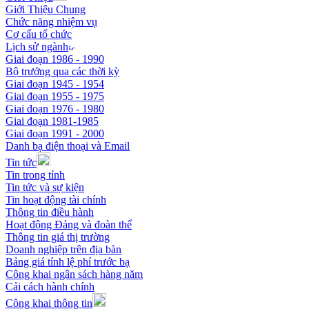
Giới Thiệu Chung
Chức năng nhiệm vụ
Cơ cấu tổ chức
Lịch sử ngành
Giai đoạn 1986 - 1990
Bộ trưởng qua các thời kỳ
Giai đoạn 1945 - 1954
Giai đoạn 1955 - 1975
Giai đoạn 1976 - 1980
Giai đoạn 1981-1985
Giai đoạn 1991 - 2000
Danh bạ điện thoại và Email
Tin tức
Tin trong tỉnh
Tin tức và sự kiện
Tin hoạt động tài chính
Thông tin điều hành
Hoạt động Đảng và đoàn thể
Thông tin giá thị trường
Doanh nghiệp trên địa bàn
Bảng giá tính lệ phí trước bạ
Công khai ngân sách hàng năm
Cải cách hành chính
Công khai thông tin