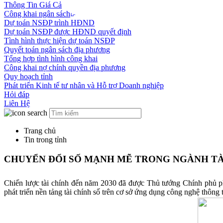
Thông Tin Giá Cả
Công khai ngân sách
Dự toán NSĐP trình HĐND
Dự toán NSĐP được HĐND quyết định
Tình hình thực hiện dự toán NSĐP
Quyết toán ngân sách địa phương
Tổng hợp tình hình công khai
Công khai nợ chính quyền địa phương
Quy hoạch tỉnh
Phát triển Kinh tế tư nhân và Hỗ trợ Doanh nghiệp
Hỏi đáp
Liên Hệ
Trang chủ
Tin trong tỉnh
CHUYỂN ĐỔI SỐ MẠNH MẼ TRONG NGÀNH TÀ
Chiến lược tài chính đến năm 2030 đã được Thủ tướng Chính phủ ph
phát triển nền tảng tài chính số trên cơ sở ứng dụng công nghệ thông 