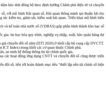
p, đảm bảo tính đồng bộ theo định hướng Chính phủ điện tử và chuyển
 số, với mô hình Hải quan số, Hải quan thông minh tạo thuận lợi cho
 tác kiểm tra, giám sát, kiểm soát hải quan. Triển khai mô hình biên
 sách và kế toán nhà nước số (VDBAS) góp phần hình thành kho bạc số
c gia; tin học hóa quy trình, nghiệp vụ nhập, xuất, bảo quản hàng dự
nh giá chuyển đổi số năm (DTI 2020) ở khối cấp bộ cung cấp DVCTT.
am ICT Index) trong khối các cơ quan thuộc Chính phủ.
àn, an ninh hệ thống thông tin tài chính quốc gia.
g qua các hoạt động ứng dụng CNTT và chuyển đổi số cũng được triển
đổi số, tiến tới hoàn thành mục tiêu “thiết lập nền tài chính số hiện