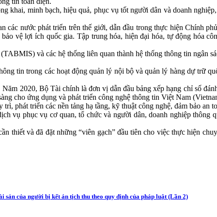
ông tin toàn diện.
công khai, minh bạch, hiệu quả, phục vụ tốt người dân và doanh nghiệ
 các nước phát triển trên thế giới, dẫn đầu trong thực hiện Chính phủ
ảo vệ lợi ích quốc gia. Tập trung hóa, hiện đại hóa, tự động hóa công
ạc (TABMIS) và các hệ thống liên quan thành hệ thống thông tin ngân
ng tin trong các hoạt động quản lý nội bộ và quản lý hàng dự trữ quố
n. Năm 2020, Bộ Tài chính là đơn vị dẫn đầu bảng xếp hạng chỉ số đá
 sàng cho ứng dụng và phát triển công nghệ thông tin Việt Nam (Vietn
trì, phát triển các nền tảng hạ tầng, kỹ thuật công nghệ, đảm bảo an to
g dịch vụ phục vụ cơ quan, tổ chức và người dân, doanh nghiệp thôn
n thiết và đã đặt những “viên gạch” đầu tiên cho việc thực hiện chuyển 
 sản của người bị kết án tịch thu theo quy định của pháp luật (Lần 2)