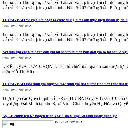
Trung tâm Thông tin, tư vấn về Tài sản và Dịch vụ Tài chính thông báo
vấn về tài sản và dịch vụ tài chính. Đ/c: Số 03 đường Trần Phú, phườ
THÔNG BÁO Về việc lựa chọn tổ chức đấu giá tài sản thực hiện thanh lý, đấu g
17/05/2024 12:00:00 SA
Trung tâm Thông tin, tư vấn về Tài sản và Dịch vụ Tài chính thông báo
vấn về tài sản và dịch vụ tài chính. Đ/c: Số 03 đường Trần Phú, phườ
Kết quả lựa chọn tổ chức đấu giá tài sản thực hiện bán đấu giá lô tài sản là vật
23/05/2024 12:00:00 SA
I. KẾT QUẢ LỰA CHỌN 1. Tên tổ chức đấu giá tài sản được lựa chọ
diện: Đỗ Thị Kiên...
THÔNG BÁO mời định giá phục vụ xác định giá đất cụ thể tính tiền thuê đất t
29/05/2024 12:00:00 SA
Thực hiện các Quyết định số 1735/QĐ-UBND ngày 17/7/2019 của UBN
xây dựng Đại Minh tại khu 8, xã Vĩnh Chân, huyện Hạ Hòa và Quy
Bộ Tài chính lên Kế hoạch triển khai Chiến lược An ninh mạng quốc gia
16/11/2023 4:02:00 SA