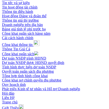
Tin tức và sự kiện
Tin hoạt động tài chính
Thông tin điều hành
Hoạt động Đảng và đoàn thể
Thông tin giá thị trường
Doanh nghiệp trên địa bàn
Bảng giá tính lệ phí trước bạ
Công khai ngân sách hàng năm
Cải cách hành chính
Công khai thông tin
Thông Tin Giá Cả
Công khai ngân sách
Dự toán NSĐP trình HĐND
Dự toán NSĐP được HĐND quyết định
Tình hình thực hiện dự toán NSĐP
Quyết toán ngân sách địa phương
Tổng hợp tình hình công khai
Công khai nợ chính quyền địa phương
Quy hoạch tỉnh
Phát triển Kinh tế tư nhân và Hỗ trợ Doanh nghiệp
Hỏi đáp
Liên Hệ
Trang chủ
Giới Thiệu