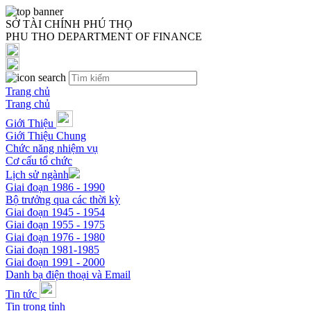
SỞ TÀI CHÍNH PHÚ THỌ
PHU THO DEPARTMENT OF FINANCE
Trang chủ
Trang chủ
Giới Thiệu
Giới Thiệu Chung
Chức năng nhiệm vụ
Cơ cấu tổ chức
Lịch sử ngành
Giai đoạn 1986 - 1990
Bộ trưởng qua các thời kỳ
Giai đoạn 1945 - 1954
Giai đoạn 1955 - 1975
Giai đoạn 1976 - 1980
Giai đoạn 1981-1985
Giai đoạn 1991 - 2000
Danh bạ điện thoại và Email
Tin tức
Tin trong tỉnh