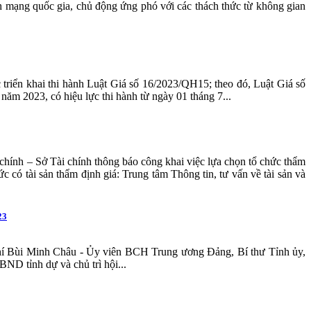
 mạng quốc gia, chủ động ứng phó với các thách thức từ không gian
riển khai thi hành Luật Giá số 16/2023/QH15; theo đó, Luật Giá số
m 2023, có hiệu lực thi hành từ ngày 01 tháng 7...
i chính – Sở Tài chính thông báo công khai việc lựa chọn tổ chức thẩm
hức có tài sản thẩm định giá: Trung tâm Thông tin, tư vấn về tài sản và
23
hí Bùi Minh Châu - Ủy viên BCH Trung ương Đảng, Bí thư Tỉnh ủy,
D tỉnh dự và chủ trì hội...