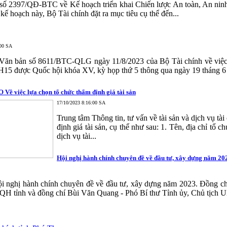
số 2397/QĐ-BTC về Kế hoạch triển khai Chiến lược An toàn, An ninh
 hoạch này, Bộ Tài chính đặt ra mục tiêu cụ thể đến...
:00 SA
Văn bản số 8611/BTC-QLG ngày 11/8/2023 của Bộ Tài chính về việc t
15 được Quốc hội khóa XV, kỳ họp thứ 5 thông qua ngày 19 tháng 6 nă
ề việc lựa chọn tổ chức thẩm định giá tài sản
17/10/2023 8:16:00 SA
Trung tâm Thông tin, tư vấn về tài sản và dịch vụ tà
định giá tài sản, cụ thể như sau: 1. Tên, địa chỉ tổ c
dịch vụ tài...
Hội nghị hành chính chuyên đề về đầu tư, xây dựng năm 20
i nghị hành chính chuyên đề về đầu tư, xây dựng năm 2023. Đồng c
tỉnh và đồng chí Bùi Văn Quang - Phó Bí thư Tỉnh ủy, Chủ tịch UBN