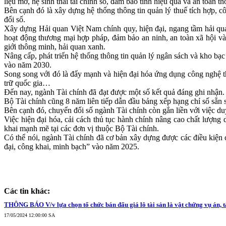
liệu mở, hệ sinh thái tài chính số, đảm bảo tính hiệu quả và an toàn th
Bên cạnh đó là xây dựng hệ thống thông tin quản lý thuế tích hợp, 
đổi số.
Xây dựng Hải quan Việt Nam chính quy, hiện đại, ngang tầm hải quan
hoạt động thương mại hợp pháp, đảm bảo an ninh, an toàn xã hội và b
giới thông minh, hải quan xanh.
Nâng cấp, phát triển hệ thống thông tin quản lý ngân sách và kho b
vào năm 2030.
Song song với đó là đẩy mạnh và hiện đại hóa ứng dụng công nghệ thô
trữ quốc gia…
Đến nay, ngành Tài chính đã đạt được một số kết quả đáng ghi nhậ
Bộ Tài chính cũng 8 năm liên tiếp dẫn đầu bảng xếp hạng chỉ số sẵn
Bên cạnh đó, chuyển đổi số ngành Tài chính còn gắn liền với việc duy 
Việc hiện đại hóa, cải cách thủ tục hành chính nâng cao chất lượn
khai mạnh mẽ tại các đơn vị thuộc Bộ Tài chính.
Có thể nói, ngành Tài chính đã cơ bản xây dựng được các điều kiện cầ
đại, công khai, minh bạch” vào năm 2025.
Các tin khác:
THÔNG BÁO V/v lựa chọn tổ chức bán đấu giá lô tài sản là vật chứng vụ án, tài
17/05/2024 12:00:00 SA