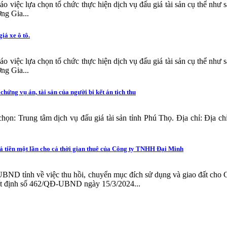
 việc lựa chọn tổ chức thực hiện dịch vụ đấu giá tài sản cụ thể như sa
ng Gia...
iá xe ô tô.
 việc lựa chọn tổ chức thực hiện dịch vụ đấu giá tài sản cụ thể như sa
ng Gia...
 chứng vụ án, tài sản của người bị kết án tịch thu
n: Trung tâm dịch vụ đấu giá tài sản tỉnh Phú Thọ. Địa chỉ: Địa ch
rả tiền một lần cho cả thời gian thuê của Công ty TNHH Đại Minh
D tỉnh về việc thu hồi, chuyển mục đích sử dụng và giao đất cho Cô
ết định số 462/QĐ-UBND ngày 15/3/2024...